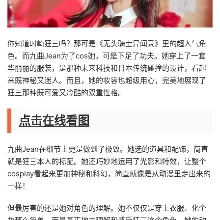
你知道时崎狂三吗？那可是《无头骑士异闻录》里的超人气角
色。而九曲Jean为了cos她，可是下足了功夫。她穿上了一套
华丽丽的服装，是那种未来科技和日本传统碰撞的设计，看起
来既神秘又迷人。而且，她的妆容也超级用心，完美地展现了
狂三那种既可爱又冷酷的双重性格。
点击在线看图
九曲Jean在细节上更是做到了极致。她选的道具和配饰，简直
就是狂三本人的标配。她还巧妙地运用了光影和特效，让整个
cosplay看起来更加神秘和科幻，简直就像是从动漫里走出来的
一样！
但最厉害的还是她对角色的理解。她不仅仅是穿上衣服、化个