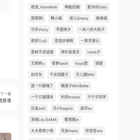
雨波_HaneAme
啊板的猫
夏诗诗Sally
雯粥粥i
舞小喵
贤儿Sherry
倦倦喵
可乐Vicky
芋圆侑子
一米八的大梨子
萌芽儿o0
佳佳好难啊
一笑芳香沁
雯妹不讲道理
神乐坂真冬
vams子
王胖胖u
星野saori
kaya萱
镜酱
如月灰
千反田鹿子
贝儿酱Miki
是一只废喵了
糯美子MiniBabe
下一篇
一千只猫薄禾
利世Insane
宁宁子同学
她是谁
白金saki
古川kagura
逐月su
洛璃LoLiSAMA
樱落酱w
大大卷卷小卷
花柒Hana
弥音音ww