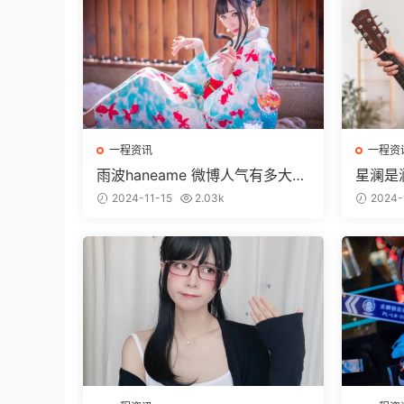
一程资讯
一程资
雨波haneame 微博人气有多大？
星澜是
cos作品鉴赏
os作
2024-11-15
2.03k
2024-