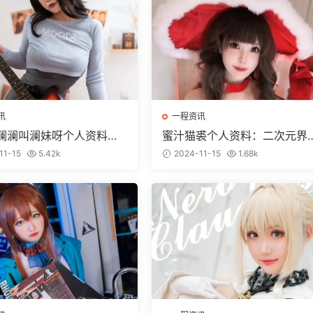
讯
一程资讯
澜澜叫澜妹呀个人资料，c
蜜汁猫裘个人资料：二次元界
品鉴赏
萌妹Coser！
11-15
5.42k
2024-11-15
1.68k