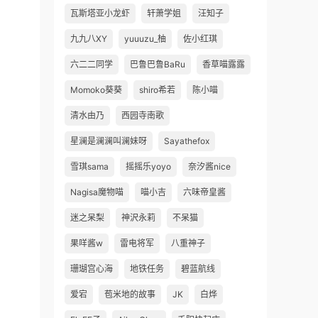
瓦斯塔亚小龙虾
轩萧学姐
汪知子
九九八XY
yuuuzu_柚
佐小红琪
六二二同学
巴鲁巴鲁BaRu
香草喵露露
Momoko葵葵
shiro希若
陈小喵
清水由乃
西园寺南歌
星澜是澜澜叫澜妹呀
Sayathefox
雪琪sama
摇摇乐yoyo
奈汐酱nice
Nagisa魔物喵
喵小吉
六味帝皇酱
迷之呆梨
神沢永莉
不呆猫
果咩酱w
雷电将军
八重神子
珊瑚宫心海
地铁任务
碧蓝航线
爱宕
苞米地的故事
JK
白烨