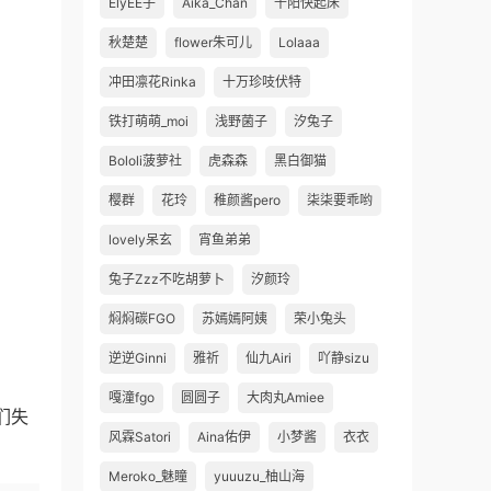
ElyEE子
Aika_Chan
千阳快起床
秋楚楚
flower朱可儿
Lolaaa
冲田凛花Rinka
十万珍吱伏特
铁打萌萌_moi
浅野菌子
汐兔子
Bololi菠萝社
虎森森
黑白御猫
樱群
花玲
稚颜酱pero
柒柒要乖哟
lovely呆玄
宵鱼弟弟
兔子Zzz不吃胡萝卜
汐颜玲
焖焖碳FGO
苏嫣嫣阿姨
荣小兔头
逆逆Ginni
雅祈
仙九Airi
吖静sizu
嘎潼fgo
圆圆子
大肉丸Amiee
们失
风霖Satori
Aina佑伊
小梦酱
衣衣
Meroko_魅瞳
yuuuzu_柚山海