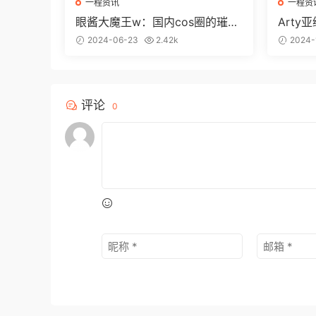
一程资讯
一程资
眼酱大魔王w：国内cos圈的璀璨
Art
之星
作品了
2024-06-23
2.42k
2024-
评论
0