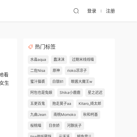
登录
注册
热门标签
水淼aqua
蠢沫沫
过期米线线喵
二佐Nisa
原神
rioko凉凉子
她看
蜜汁猫裘
白银81
眼酱大魔王w
女生
阿包也是兔娘
Shika小鹿鹿
星之迟迟
五更百鬼
抱走莫子aa
Kitaro_绮太郎
九曲Jean
南桃Momoko
秋和柯基
桜桃喵
日奈娇
河豚抚子
tina很妖孽呀
云溪溪
鳗鱼霏儿