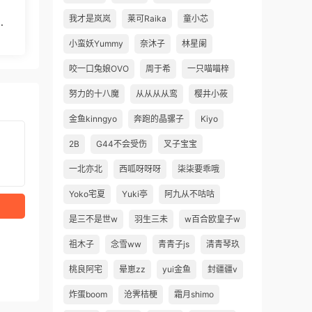
我才是岚岚
莱可Raika
童小芯
多
小蛮妖Yummy
奈沐子
林星阑
咬一口兔娘OVO
周于希
一只喵喵梓
努力的十八魔
从从从从鸾
樱井小莜
金鱼kinngyo
奔跑的晶骡子
Kiyo
2B
G44不会受伤
叉子宝宝
一北亦北
西呱呀呀呀
柒柒要乖哦
Yoko宅夏
Yuki亭
阿九从不咕咕
是三不是世w
羽生三未
w百合欧皇子w
祖木子
念雪ww
青青子js
清青琴玖
桃良阿宅
晕崽zz
yui金鱼
封疆疆v
炸蛋boom
沧霁桔梗
霜月shimo