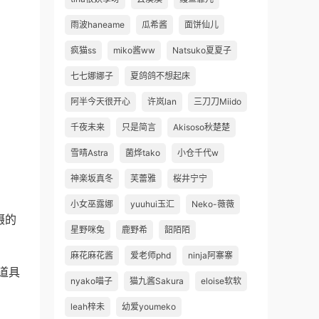
雨波haneame
瓜希酱
面饼仙儿
疯猫ss
miko酱ww
Natsuko夏夏子
七七娜娜子
夏鸽鸽不想起床
阿半今天很开心
许岚lan
三刀刀Miido
千夜未来
只是简言
Akisoso秋楚楚
雪晴Astra
菌烨tako
小仓千代w
神楽坂真冬
芙蕾雅
桜井宁宁
小女巫露娜
yuuhui玉汇
Neko-薇薇
摄的
星野咪兔
鹿野希
韶陌陌
麻花麻花酱
爱老师phd
ninja阿寨寨
道具
nyako喵子
猫九酱Sakura
eloise软软
leah梓未
幼爱youmeko