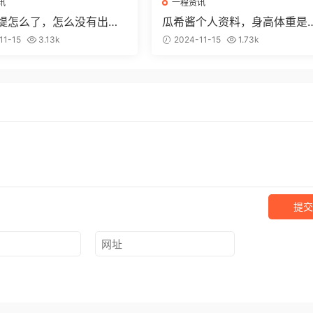
讯
一程资讯
y亚缇怎么了，怎么没有出新
瓜希酱个人资料，身高体重是
？
少
11-15
3.13k
2024-11-15
1.73k
提交