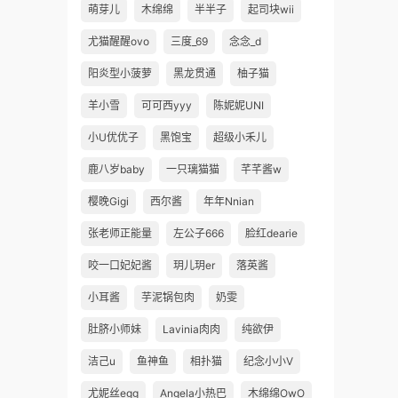
萌芽儿
木绵绵
半半子
起司块wii
尤猫醒醒ovo
三度_69
念念_d
阳炎型小菠萝
黑龙贯通
柚子猫
羊小雪
可可西yyy
陈妮妮UNI
小U优优子
黑饱宝
超级小禾儿
鹿八岁baby
一只璃猫猫
芊芊酱w
樱晚Gigi
西尔酱
年年Nnian
张老师正能量
左公子666
脸红dearie
咬一口妃妃酱
玥儿玥er
落英酱
小耳酱
芋泥锅包肉
奶雯
肚脐小师妹
Lavinia肉肉
纯欲伊
洁己u
鱼神鱼
相扑猫
纪念小小V
尤妮丝egg
Angela小热巴
木绵绵OwO