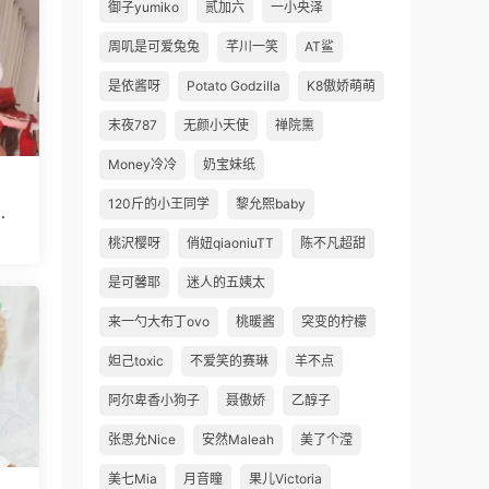
御子yumiko
贰加六
一小央泽
周叽是可爱兔兔
芊川一笑
AT鲨
是依酱呀
Potato Godzilla
K8傲娇萌萌
末夜787
无颜小天使
禅院熏
Money冷冷
奶宝妹纸
120斤的小王同学
黎允熙baby
的
桃沢樱呀
俏妞qiaoniuTT
陈不凡超甜
是可馨耶
迷人的五姨太
来一勺大布丁ovo
桃暖酱
突变的柠檬
妲己toxic
不爱笑的赛琳
羊不点
阿尔卑香小狗子
聂傲娇
乙醇子
张思允Nice
安然Maleah
美了个滢
美七Mia
月音瞳
果儿Victoria