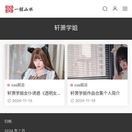
轩萧学姐
cos前沿
cos前沿
轩萧学姐女仆诱惑《透明女
轩萧学姐作品合集个人简介
仆》让人热血沸腾
2024-11-15
2024-11-19
归档
2024 年 7 月