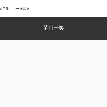
os合集
一程资讯
芊川一笑