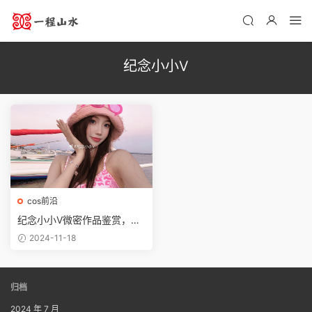
纪念小小V
cos前沿
纪念小小V微密作品鉴赏，女
神级别的存在
2024-11-18
归档
2024 年 7 月