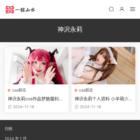
神沢永莉
cos前沿
cos前沿
神沢永莉cos作品梦魅魔利
神沢永莉个人资料 小羊萌少
兹，可爱爆表
女作品鉴赏
2024-11-18
2024-11-18
归档
2024 年 7 月