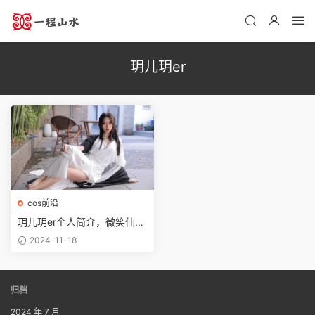
玥儿玥er
cos前沿
玥儿玥er个人简介，微笑仙女
的写真作品鉴赏
2024-11-18
归档
2024 年 7 月