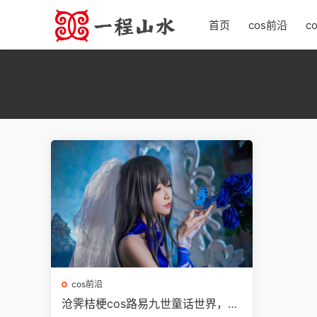
首页
cos前沿
c
cos前沿
沧霁桔梗cos路易九世童话世界，梦