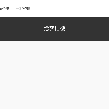
os合集
一程资讯
沧霁桔梗