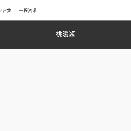
os合集
一程资讯
桃暖酱