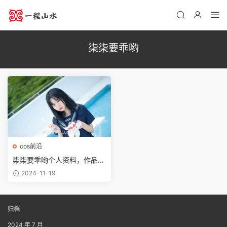
柒柒要乖哟
cos前沿
柒柒要乖哟个人资料，作品合
集预览
2024-11-19
归档
2024 年 7 月