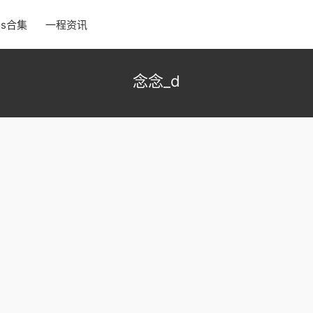
os合集
一程资讯
念念_d