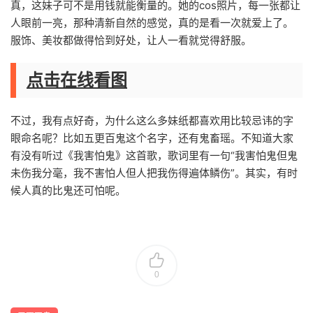
真，这妹子可不是用钱就能衡量的。她的cos照片，每一张都让
人眼前一亮，那种清新自然的感觉，真的是看一次就爱上了。
服饰、美妆都做得恰到好处，让人一看就觉得舒服。
点击在线看图
不过，我有点好奇，为什么这么多妹纸都喜欢用比较忌讳的字
眼命名呢？比如五更百鬼这个名字，还有鬼畜瑶。不知道大家
有没有听过《我害怕鬼》这首歌，歌词里有一句“我害怕鬼但鬼
未伤我分毫，我不害怕人但人把我伤得遍体鳞伤”。其实，有时
候人真的比鬼还可怕呢。
0