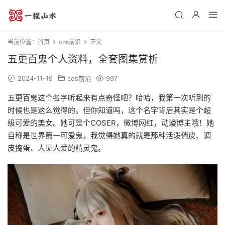
当前位置：
首页
cos前沿
正文
五更百鬼个人资料，全套图集赏析
2024-11-19
cos前沿
997
五更百鬼这个名字听起来有点奇怪吧？哈哈，我第一次听到的
时候也是这么觉得的。但你知道吗，这个名字背后其实是个超
级可爱的美女。她可是个COSER，微博网红，动漫博主哦！她
自称是世界第一可爱鬼，我觉得她真的就是那种活泼俏皮、调
皮捣蛋、人见人爱的精灵鬼。