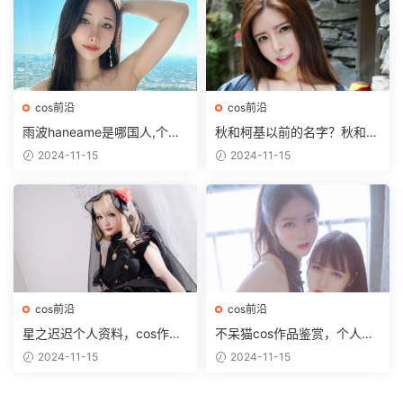
cos前沿
cos前沿
雨波haneame是哪国人,个人
秋和柯基以前的名字？秋和柯
资料简介绍
基cos作品鉴赏
2024-11-15
2024-11-15
cos前沿
cos前沿
星之迟迟个人资料，cos作品
不呆猫cos作品鉴赏，个人资
鉴赏
料
2024-11-15
2024-11-15