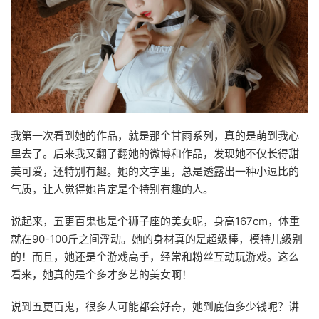
我第一次看到她的作品，就是那个甘雨系列，真的是萌到我心
里去了。后来我又翻了翻她的微博和作品，发现她不仅长得甜
美可爱，还特别有趣。她的文字里，总是透露出一种小逗比的
气质，让人觉得她肯定是个特别有趣的人。
说起来，五更百鬼也是个狮子座的美女呢，身高167cm，体重
就在90-100斤之间浮动。她的身材真的是超级棒，模特儿级别
的！而且，她还是个游戏高手，经常和粉丝互动玩游戏。这么
看来，她真的是个多才多艺的美女啊！
说到五更百鬼，很多人可能都会好奇，她到底值多少钱呢？讲