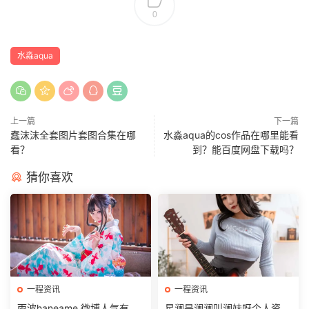
0
水淼aqua
上一篇
下一篇
蠢沫沫全套图片套图合集在哪
水淼aqua的cos作品在哪里能看
看？
到？能百度网盘下载吗？
猜你喜欢
一程资讯
一程资讯
雨波haneame 微博人气有多
星澜是澜澜叫澜妹呀个人资