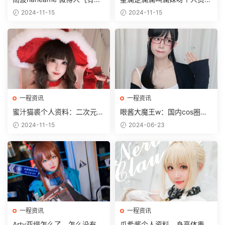
大？cos作品鉴赏
料，cos作品鉴赏
2024-11-15
2024-11-15
一程资讯
一程资讯
蜜汁猫裘个人资料：二次元界
眼酱大魔王w：国内cos圈的
的萌妹Coser！
璀璨之星
2024-11-15
2024-06-23
一程资讯
一程资讯
Arty亚缇怎么了，怎么没有出
瓜希酱个人资料，身高体重是